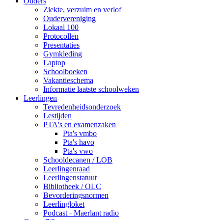
Ouders
Ziekte, verzuim en verlof
Oudervereniging
Lokaal 100
Protocollen
Presentaties
Gymkleding
Laptop
Schoolboeken
Vakantieschema
Informatie laatste schoolweken
Leerlingen
Tevredenheidsonderzoek
Lestijden
PTA's en examenzaken
Pta's vmbo
Pta's havo
Pta's vwo
Schooldecanen / LOB
Leerlingenraad
Leerlingenstatuut
Bibliotheek / OLC
Bevorderingsnormen
Leerlingloket
Podcast - Maerlant radio