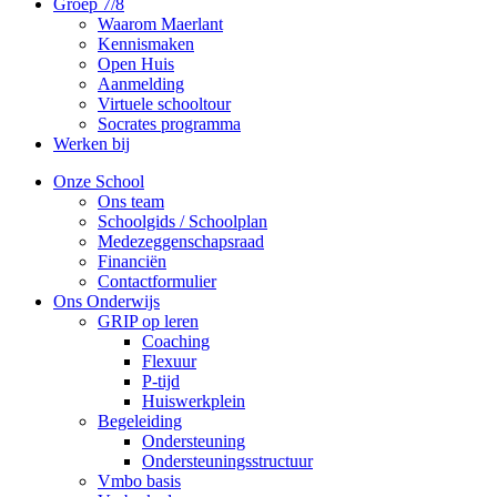
Groep 7/8
Waarom Maerlant
Kennismaken
Open Huis
Aanmelding
Virtuele schooltour
Socrates programma
Werken bij
Onze School
Ons team
Schoolgids / Schoolplan
Medezeggenschapsraad
Financiën
Contactformulier
Ons Onderwijs
GRIP op leren
Coaching
Flexuur
P-tijd
Huiswerkplein
Begeleiding
Ondersteuning
Ondersteuningsstructuur
Vmbo basis