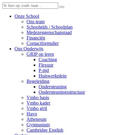
Onze School
Ons team
Schoolgids / Schoolplan
Medezeggenschapsraad
Financiën
Contactformulier
Ons Onderwijs
GRIP op leren
Coaching
Flexuur
P-tijd
Huiswerkplein
Begeleiding
Ondersteuning
Ondersteuningsstructuur
Vmbo basis
Vmbo kader
Vmbo gl/tl
Havo
Atheneum
Gymnasium
Cambridge English