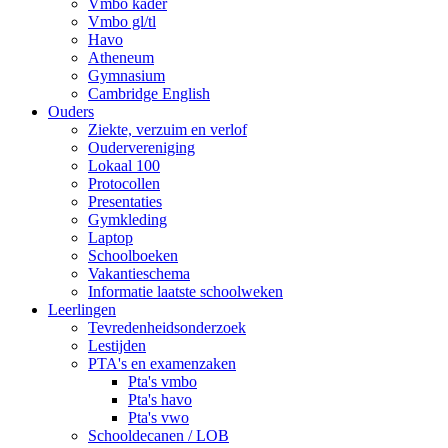
Vmbo kader
Vmbo gl/tl
Havo
Atheneum
Gymnasium
Cambridge English
Ouders
Ziekte, verzuim en verlof
Oudervereniging
Lokaal 100
Protocollen
Presentaties
Gymkleding
Laptop
Schoolboeken
Vakantieschema
Informatie laatste schoolweken
Leerlingen
Tevredenheidsonderzoek
Lestijden
PTA's en examenzaken
Pta's vmbo
Pta's havo
Pta's vwo
Schooldecanen / LOB