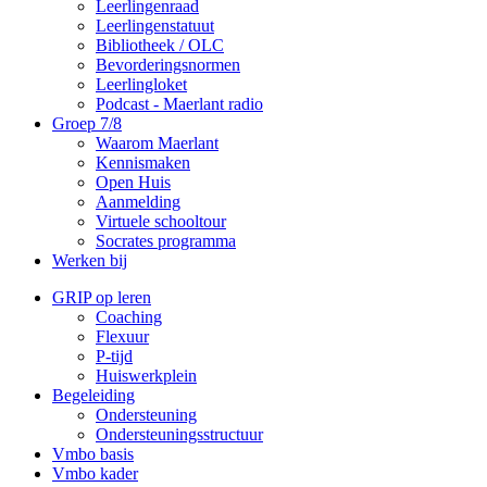
Leerlingenraad
Leerlingenstatuut
Bibliotheek / OLC
Bevorderingsnormen
Leerlingloket
Podcast - Maerlant radio
Groep 7/8
Waarom Maerlant
Kennismaken
Open Huis
Aanmelding
Virtuele schooltour
Socrates programma
Werken bij
GRIP op leren
Coaching
Flexuur
P-tijd
Huiswerkplein
Begeleiding
Ondersteuning
Ondersteuningsstructuur
Vmbo basis
Vmbo kader