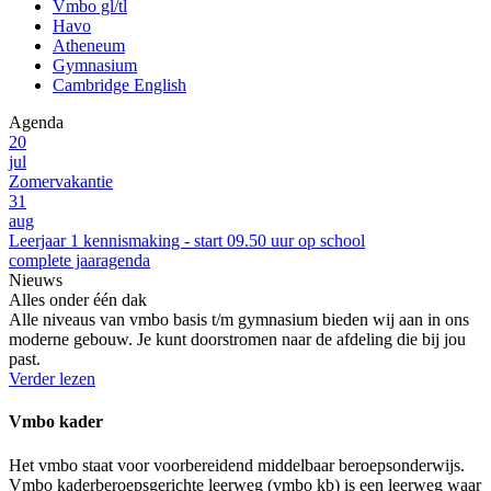
Vmbo gl/tl
Havo
Atheneum
Gymnasium
Cambridge English
Agenda
20
jul
Zomervakantie
31
aug
Leerjaar 1 kennismaking - start 09.50 uur op school
complete jaaragenda
Nieuws
Alles onder één dak
Alle niveaus van vmbo basis t/m gymnasium bieden wij aan in ons
moderne gebouw. Je kunt doorstromen naar de afdeling die bij jou
past.
Verder lezen
Vmbo kader
Het vmbo staat voor voorbereidend middelbaar beroepsonderwijs.
Vmbo kaderberoepsgerichte leerweg (vmbo kb) is een leerweg waar